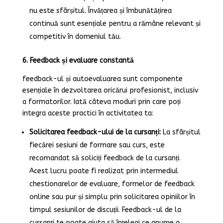
nu este sfârșitul. Învățarea și îmbunătățirea
continuă sunt esențiale pentru a rămâne relevant și
competitiv în domeniul tău.
6. Feedback și evaluare constantă
feedback-ul și autoevaluarea sunt componente
esențiale în dezvoltarea oricărui profesionist, inclusiv
a formatorilor. Iată câteva moduri prin care poți
integra aceste practici în activitatea ta:
Solicitarea feedback-ului de la cursanți:
La sfârșitul
fiecărei sesiuni de formare sau curs, este
recomandat să soliciți feedback de la cursanți.
Acest lucru poate fi realizat prin intermediul
chestionarelor de evaluare, formelor de feedback
online sau pur și simplu prin solicitarea opiniilor în
timpul sesiunilor de discuții. Feedback-ul de la
cursanți te poate ajuta să înțelegi ce anume a