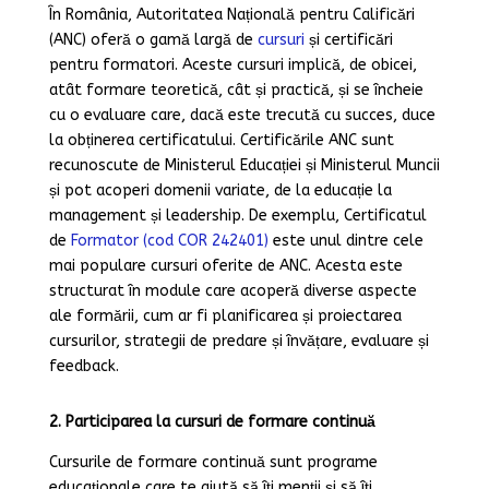
În România, Autoritatea Națională pentru Calificări
(ANC) oferă o gamă largă de
cursuri
și certificări
pentru formatori. Aceste cursuri implică, de obicei,
atât formare teoretică, cât și practică, și se încheie
cu o evaluare care, dacă este trecută cu succes, duce
la obținerea certificatului. Certificările ANC sunt
recunoscute de Ministerul Educației și Ministerul Muncii
și pot acoperi domenii variate, de la educație la
management și leadership. De exemplu, Certificatul
de
Formator (cod COR 242401)
este unul dintre cele
mai populare cursuri oferite de ANC. Acesta este
structurat în module care acoperă diverse aspecte
ale formării, cum ar fi planificarea și proiectarea
cursurilor, strategii de predare și învățare, evaluare și
feedback.
2. Participarea la cursuri de formare continuă
Cursurile de formare continuă sunt programe
educaționale care te ajută să îți menții și să îți