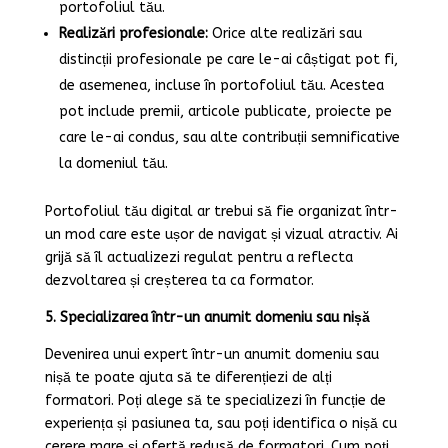
portofoliul tău.
Realizări profesionale:
Orice alte realizări sau
distincții profesionale pe care le-ai câștigat pot fi,
de asemenea, incluse în portofoliul tău. Acestea
pot include premii, articole publicate, proiecte pe
care le-ai condus, sau alte contribuții semnificative
la domeniul tău.
Portofoliul tău digital ar trebui să fie organizat într-
un mod care este ușor de navigat și vizual atractiv. Ai
grijă să îl actualizezi regulat pentru a reflecta
dezvoltarea și creșterea ta ca formator.
5. Specializarea într-un anumit domeniu sau nișă
Devenirea unui expert într-un anumit domeniu sau
nișă te poate ajuta să te diferențiezi de alți
formatori. Poți alege să te specializezi în funcție de
experiența și pasiunea ta, sau poți identifica o nișă cu
cerere mare și ofertă redusă de formatori. Cum poți