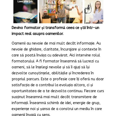
Devino formator și transformă ceea ce știi într-un
impact real asupra oamenilor.
Oamenii au nevoie de mai mult decât informație. Au
nevoie de ghidare, claritate, încurajare și contexte în
care să poată învăța cu adevărat. Aici intervine rolul
formatorului. A fi formator înseamnă să lucrezi cu
oameni, să le înțelegi nevoile și să îi ajuți să își
dezvolte cunoștințele, abilitățile și încrederea în
propriul parcurs. Este o profesie care îți oferă nu doar
satisfacția de a contribui la evoluția altora, ci și
oportunitatea de a te dezvolta continuu. Fiecare curs
susținut înseamnă mai mult decât transmitere de
informații. Înseamnă schimb de idei, energie de grup,
experiențe noi și șansa de a construi un mediu în care
oamenii învață cu sens.