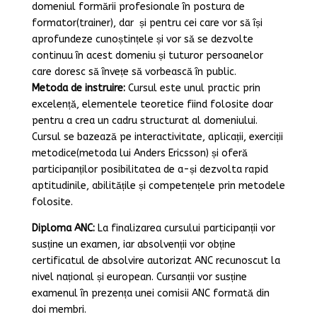
domeniul formării profesionale în postura de
formator(trainer), dar și pentru cei care vor să își
aprofundeze cunoștințele și vor să se dezvolte
continuu în acest domeniu și tuturor persoanelor
care doresc să învețe să vorbească în public.
Metoda de instruire:
Cursul este unul practic prin
excelență, elementele teoretice fiind folosite doar
pentru a crea un cadru structurat al domeniului.
Cursul se bazează pe interactivitate, aplicații, exerciții
metodice(metoda lui Anders Ericsson) și oferă
participanților posibilitatea de a-și dezvolta rapid
aptitudinile, abilitățile și competențele prin metodele
folosite.
Diploma ANC:
La finalizarea cursului participanții vor
susține un examen, iar absolvenții vor obține
certificatul de absolvire autorizat ANC recunoscut la
nivel național și european. Cursanții vor susține
examenul în prezența unei comisii ANC formată din
doi membri.