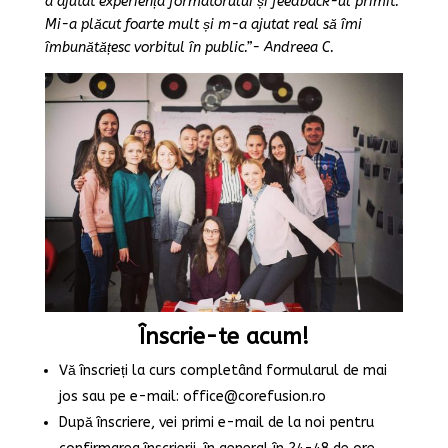
a ajutat experiența formatorului și feedback-ul primit.
Mi-a plăcut foarte mult și m-a ajutat real să îmi
îmbunătățesc vorbitul în public.”- Andreea C.
Înscrie-te acum!
Vă înscrieți la curs completând formularul de mai
jos sau pe e-mail: office@corefusion.ro
După înscriere, vei primi e-mail de la noi pentru