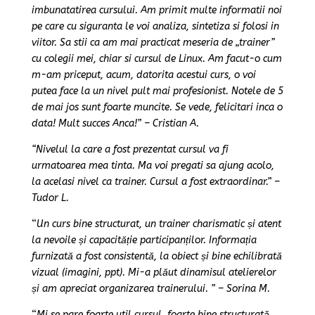
imbunatatirea cursului. Am primit multe informatii noi
pe care cu siguranta le voi analiza, sintetiza si folosi in
viitor. Sa stii ca am mai practicat meseria de „trainer”
cu colegii mei, chiar si cursul de Linux. Am facut-o cum
m-am priceput, acum, datorita acestui curs, o voi
putea face la un nivel pult mai profesionist. Notele de 5
de mai jos sunt foarte muncite. Se vede, felicitari inca o
data! Mult succes Anca!” – Cristian A.
“Nivelul la care a fost prezentat cursul va fi
urmatoarea mea tinta. Ma voi pregati sa ajung acolo,
la acelasi nivel ca trainer. Cursul a fost extraordinar.” –
Tudor L.
“
Un curs bine structurat, un trainer charismatic și atent
la nevoile și capacităție participanților. Informația
furnizată a fost consistentă, la obiect și bine echilibrată
vizual (imagini, ppt). Mi-a plăut dinamisul atelierelor
și am apreciat organizarea trainerului. ” – Sorina M.
“
Mi se pare foarte util cursul, foarte bine structurată