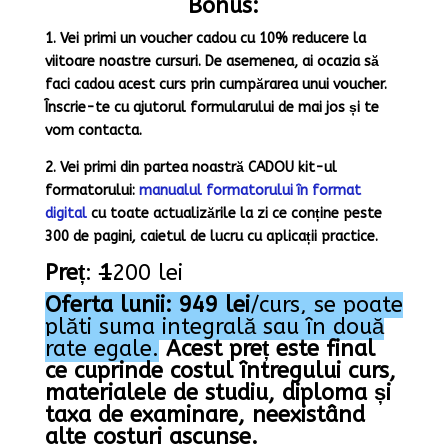
Bonus:
1.
Vei primi un voucher cadou cu 10% reducere la
viitoare noastre cursuri. De asemenea, ai ocazia să
faci cadou acest curs prin cumpărarea unui voucher.
Înscrie-te cu ajutorul formularului de mai jos și te
vom contacta.
2. Vei primi din partea noastră CADOU kit-ul
formatorului:
manualul formatorului în format
digital
cu toate actualizările la zi ce conține peste
300 de pagini
,
caietul de lucru cu aplicații practice.
Preț
:
1
200 lei
Oferta lunii:
949 lei
/curs, se poate
plăti suma integrală sau în două
rate egale.
Acest preț este final
ce cuprinde costul întregului curs,
materialele de studiu, diploma și
taxa de examinare, neexistând
alte costuri ascunse.