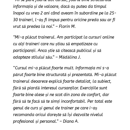
informația și de valoare, dacă aș putea da timpul
înapoi cu vreo 2 ani când aveam în subordine pe la 25-
30 traineri, l-aș fi impus pentru oricine preda sau ar fi
vrut să predea la noi.” – Florin M.
“Mi-a plăcut trainerul. Am participat la cursuri online
cu alți traineri care nu știau să empatizeze cu
participanții. Anca știe să citească publicul și să
adapteze stilului său.” – Mădălina J.
“
Cursul mi-a plăcut foarte mult. Informația mi s-a
părut foarte bine structurată și prezentată. Mi-a plăcut
trainerul deoarece explică foarte detaliat, la subiect,
fără să piardă interesul cursanților. Exercițiile sunt
foarte bine alese și ne scot din zona de confort, dar
fără să te facă să te simți inconfortabil. Per total este
genul de curs și genul de trainer pe care i-aș
recomanda oricui dorește să își dezvolte nivelul
profesional și personal.” – Diana A.