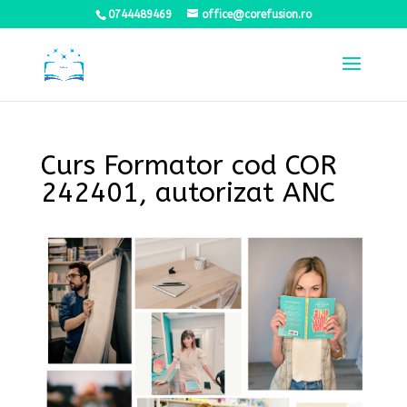
0744489469
office@corefusion.ro
Curs Formator cod COR
242401, autorizat ANC