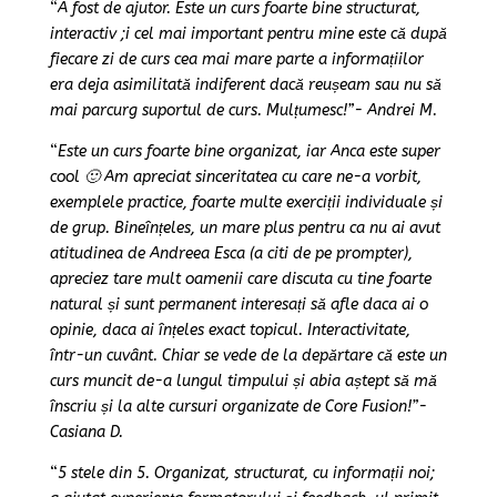
“
A fost de ajutor. Este un curs foarte bine structurat,
interactiv ;i cel mai important pentru mine este că după
fiecare zi de curs cea mai mare parte a informațiilor
era deja asimilitată indiferent dacă reușeam sau nu să
mai parcurg suportul de curs. Mulțumesc!”- Andrei M.
“
Este un curs foarte bine organizat, iar Anca este super
cool 🙂 Am apreciat sinceritatea cu care ne-a vorbit,
exemplele practice, foarte multe exerciții individuale și
de grup. Bineînțeles, un mare plus pentru ca nu ai avut
atitudinea de Andreea Esca (a citi de pe prompter),
apreciez tare mult oamenii care discuta cu tine foarte
natural și sunt permanent interesați să afle daca ai o
opinie, daca ai înțeles exact topicul. Interactivitate,
într-un cuvânt. Chiar se vede de la depărtare că este un
curs muncit de-a lungul timpului și abia aștept să mă
înscriu și la alte cursuri organizate de Core Fusion!”-
Casiana D.
“
5 stele din 5. Organizat, structurat, cu informații noi;