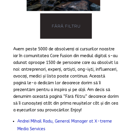
Avem peste 5000 de absolvenți ai cursurilor noastre
iar în comunitatea Core Fusion din mediul digital s-au
adunat aproape 1500 de persoane care au absolvit la
noi: antreprenori, experți, artiști, ong-iști, influenceri,
avocați, medici și lista poate continua. Această
pagină le-o dedicăm lor deoarece dorim să îi
prezentăm pentru a inspira și pe alții. Am decis să
denumim această pagină “Fără filtru” deoarece dorim
să îi cunoașteți atât din prima reușitelor cât și din cea
a eșecurilor sau provocărilor. Enjoy!
Andrei Mihail Radu, General Manager at X-treme
Media Services