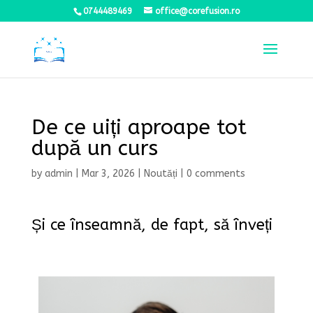
0744489469
office@corefusion.ro
De ce uiți aproape tot
după un curs
by
admin
|
Mar 3, 2026
|
Noutăți
|
0 comments
Și ce înseamnă, de fapt, să înveți