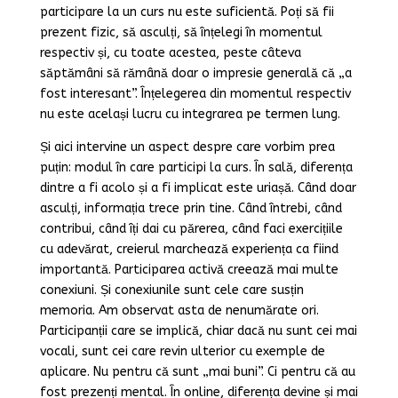
participare la un curs nu este suficientă. Poți să fii
prezent fizic, să asculți, să înțelegi în momentul
respectiv și, cu toate acestea, peste câteva
săptămâni să rămână doar o impresie generală că „a
fost interesant”. Înțelegerea din momentul respectiv
nu este același lucru cu integrarea pe termen lung.
Și aici intervine un aspect despre care vorbim prea
puțin: modul în care participi la curs. În sală, diferența
dintre a fi acolo și a fi implicat este uriașă. Când doar
asculți, informația trece prin tine. Când întrebi, când
contribui, când îți dai cu părerea, când faci exercițiile
cu adevărat, creierul marchează experiența ca fiind
importantă. Participarea activă creează mai multe
conexiuni. Și conexiunile sunt cele care susțin
memoria. Am observat asta de nenumărate ori.
Participanții care se implică, chiar dacă nu sunt cei mai
vocali, sunt cei care revin ulterior cu exemple de
aplicare. Nu pentru că sunt „mai buni”. Ci pentru că au
fost prezenți mental. În online, diferența devine și mai