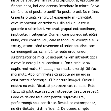
niște perspective”. Îmi strâng laptopul și, aproape de
fiecare dată, îmi vine aceeași întrebare în minte: Ce va
rămâne cu ei peste o lună? Nu peste o oră. Nu mâine.
Ci peste o lună. Pentru că experiența m-a învățat
ceva important: entuziasmul din sală nu este o
garanție a schimbării. Am avut grupuri extraordinare,
implicate, inteligente. Oameni care puneau întrebări
bune, care contribuiau, care rezonau cu exemplele. Și
totuși, atunci când reveneam ulterior sau discutam
cu managerii lor, schimbările reale erau, uneori,
surprinzător de mici. La început m-am întrebat dacă
e ceva în neregulă cu conținutul. Dacă trebuia să
explic mai mult. Să adaug mai multe exerciții. Să fac
mai mult. Apoi am înțeles că problema nu era în
cantitatea informației. Ci în natura învățării. Creierul
nostru nu este făcut să păstreze tot ce aude. Este
făcut să păstreze ceea ce folosește. Ceea ce repetă.
Ceea ce devine relevant pentru supraviețuire,
performanță sau identitate. Restul se estompează,
nu din răutate, ci din eficiență. De aceea, simpla