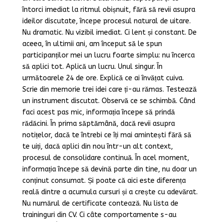
întorci imediat la ritmul obișnuit, fără să revii asupra
ideilor discutate, începe procesul natural de uitare.
Nu dramatic. Nu vizibil imediat. Ci lent și constant. De
aceea, în ultimii ani, am început să le spun
participanților mei un lucru foarte simplu: nu încerca
să aplici tot. Aplică un lucru. Unul singur. În
următoarele 24 de ore. Explică ce ai învățat cuiva.
Scrie din memorie trei idei care ți-au rămas. Testează
un instrument discutat. Observă ce se schimbă. Când
faci acest pas mic, informația începe să prindă
rădăcini. În prima săptămână, dacă revii asupra
notițelor, dacă te întrebi ce îți mai amintești fără să
te uiți, dacă aplici din nou într-un alt context,
procesul de consolidare continuă. În acel moment,
informația începe să devină parte din tine, nu doar un
conținut consumat. Și poate că aici este diferența
reală dintre a acumula cursuri și a crește cu adevărat.
Nu numărul de certificate contează. Nu lista de
traininguri din CV. Ci câte comportamente s-au