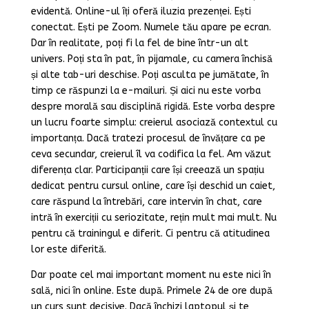
evidentă. Online-ul îți oferă iluzia prezenței. Ești
conectat. Ești pe Zoom. Numele tău apare pe ecran.
Dar în realitate, poți fi la fel de bine într-un alt
univers. Poți sta în pat, în pijamale, cu camera închisă
și alte tab-uri deschise. Poți asculta pe jumătate, în
timp ce răspunzi la e-mailuri. Și aici nu este vorba
despre morală sau disciplină rigidă. Este vorba despre
un lucru foarte simplu: creierul asociază contextul cu
importanța. Dacă tratezi procesul de învățare ca pe
ceva secundar, creierul îl va codifica la fel. Am văzut
diferența clar. Participanții care își creează un spațiu
dedicat pentru cursul online, care își deschid un caiet,
care răspund la întrebări, care intervin în chat, care
intră în exerciții cu seriozitate, rețin mult mai mult. Nu
pentru că trainingul e diferit. Ci pentru că atitudinea
lor este diferită.
Dar poate cel mai important moment nu este nici în
sală, nici în online. Este după. Primele 24 de ore după
un curs sunt decisive. Dacă închizi laptopul și te