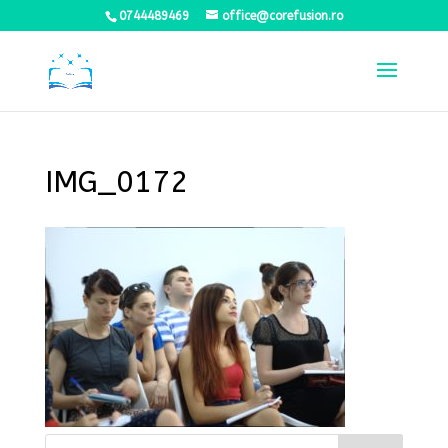
0744489469
office@corefusion.ro
IMG_0172