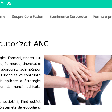
ome
Despre Core Fusion
Evenimente Corporate
Formare pr
autorizat ANC
ei, formării, tineretului
a, formarea, tineretul și
abordarea schimbărilor
e Europa se va confrunta
în aplicare a Strategiei
uri de muncă, echitate
societății, fiind astfel
Sistemele de educație și