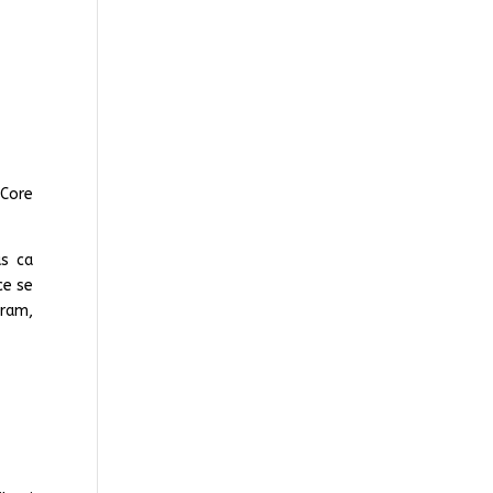
 Core
us ca
ce se
gram,