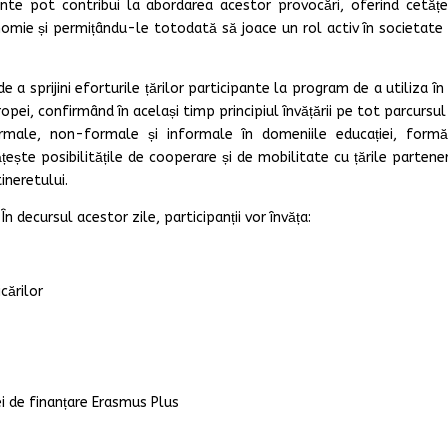
nte pot contribui la abordarea acestor provocări, oferind cetățe
nomie și permițându-le totodată să joace un rol activ în societate 
 sprijini eforturile țărilor participante la program de a utiliza î
opei, confirmând în același timp principiul învățării pe tot parcursul v
formale, non-formale și informale în domeniile educației, formăr
ște posibilitățile de cooperare și de mobilitate cu țările partener
ineretului.
În decursul acestor zile, participanții vor învăța:
cărilor
ei de finanțare Erasmus Plus