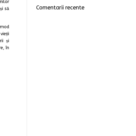
nilor
Comentarii recente
și să
n mod
ieții
ii și
e, în