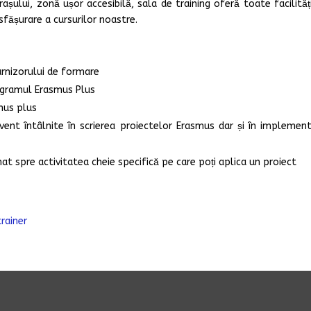
șului, zonă ușor accesibilă, sala de training oferă toate facilități
sfășurare a cursurilor noastre.
urnizorului de formare
rogramul Erasmus Plus
smus plus
ecvent întâlnite în scrierea proiectelor Erasmus dar și în implemen
rumat spre activitatea cheie specifică pe care poți aplica un proiect
trainer