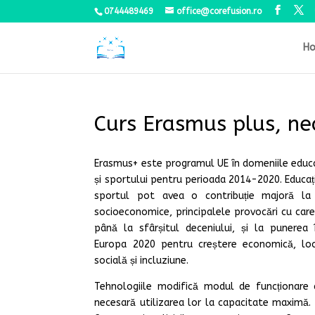
0744489469
office@corefusion.ro
H
Curs Erasmus plus, ne
Erasmus+ este programul UE în domeniile educați
și sportului pentru perioada 2014-2020. Educați
sportul pot avea o contribuție majoră la 
socioeconomice, principalele provocări cu car
până la sfârșitul deceniului, și la punerea 
Europa 2020 pentru creștere economică, loc
socială și incluziune.
Tehnologiile modifică modul de funcționare a 
necesară utilizarea lor la capacitate maximă. 