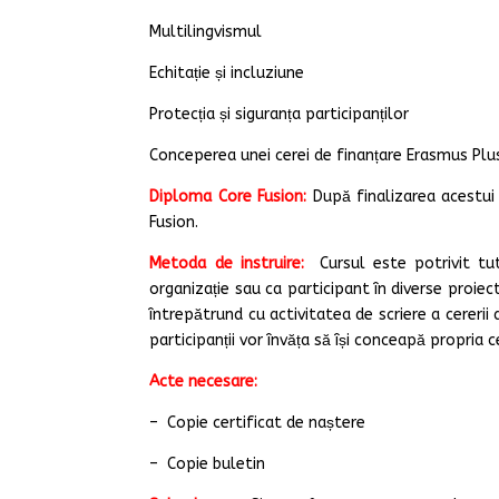
Multilingvismul
Echitație și incluziune
Protecția și siguranța participanților
Conceperea unei cerei de finanțare Erasmus Plu
Diploma Core Fusion:
După finalizarea acestui 
Fusion.
Metoda de instruire:
Cursul este potrivit tu
organizație sau ca participant în diverse proie
întrepătrund cu activitatea de scriere a cereri
participanții vor învăța să își conceapă propria c
Acte necesare:
– Copie certificat de naștere
– Copie buletin