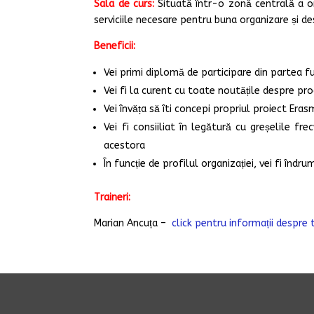
Sala de curs:
Situată într-o zonă centrală a ora
serviciile necesare pentru buna organizare și de
Beneficii:
Vei primi diplomă de participare din partea f
Vei fi la curent cu toate noutățile despre p
Vei învăța să îti concepi propriul proiect Era
Vei fi consiiliat în legătură cu greșelile fr
acestora
În funcție de profilul organizației, vei fi înd
Traineri:
Marian Ancuța –
click pentru informații despre 