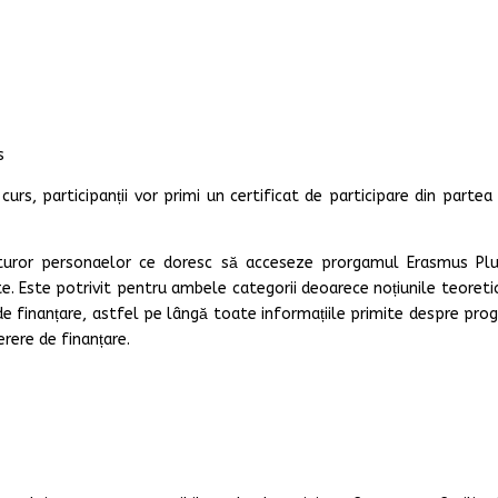
s
curs, participanții vor primi un certificat de participare din partea
turor personaelor ce doresc să acceseze prorgamul Erasmus Pl
cte. Este potrivit pentru ambele categorii deoarece noțiunile teoreti
i de finanțare, astfel pe lângă toate informațiile primite despre pro
erere de finanțare.