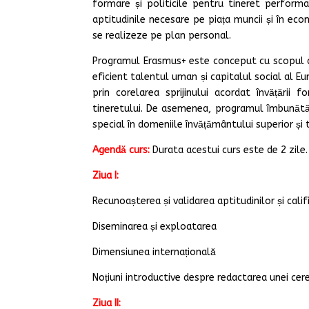
formare și politicile pentru tineret performa
aptitudinile necesare pe piața muncii și în eco
se realizeze pe plan personal.
Programul Erasmus+ este conceput cu scopul de a
eficient talentul uman și capitalul social al Eur
prin corelarea sprijinului acordat învățării 
tineretului. De asemenea, programul îmbunătățe
special în domeniile învățământului superior și t
Agendă curs:
Durata acestui curs este de 2 zile. 
Ziua I:
Recunoașterea și validarea aptitudinilor și califi
Diseminarea și exploatarea
Dimensiunea internațională
Noțiuni introductive despre redactarea unei cer
Ziua II: