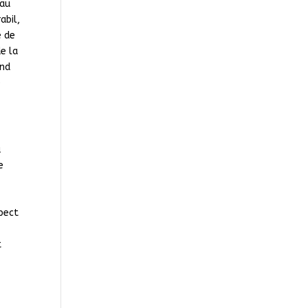
sau
abil,
e de
de la
ând
e
a
e
spect
e
t