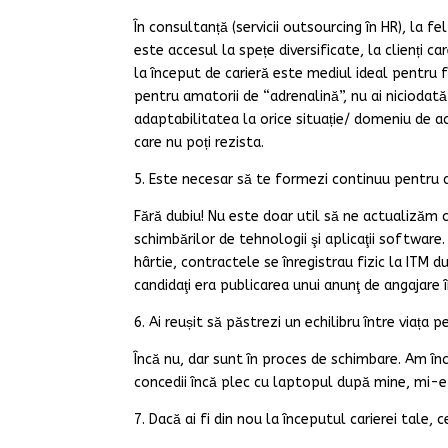
În consultanță (servicii outsourcing în HR), la fe
este accesul la spețe diversificate, la clienți c
la început de carieră este mediul ideal pentru f
pentru amatorii de “adrenalină”, nu ai niciodată 
adaptabilitatea la orice situație/ domeniu de a
care nu poți rezista.
5. Este necesar să te formezi continuu pentru a 
Fără dubiu! Nu este doar util să ne actualizăm cu
schimbărilor de tehnologii şi aplicaţii software.
hârtie, contractele se înregistrau fizic la ITM d
candidaţi era publicarea unui anunţ de angajare în
6. Ai reușit să păstrezi un echilibru între viața
Încă nu, dar sunt în proces de schimbare. Am în
concedii încă plec cu laptopul după mine, mi-e 
7. Dacă ai fi din nou la începutul carierei tale, c