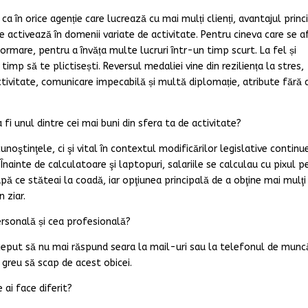
l ca în orice agenție care lucrează cu mai mulți clienți, avantajul princ
are activează în domenii variate de activitate. Pentru cineva care se a
ormare, pentru a învăța multe lucruri într-un timp scurt. La fel și
timp să te plictisești. Reversul medaliei vine din reziliența la stres,
ctivitate, comunicare impecabilă și multă diplomație, atribute fără 
fi unul dintre cei mai buni din sfera ta de activitate?
noştinţele, ci şi vital în contextul modificărilor legislative continue
 Înainte de calculatoare şi laptopuri, salariile se calculau cu pixul p
upă ce stăteai la coadă, iar opţiunea principală de a obţine mai mulţi
 ziar.
 personală și cea profesională?
ceput să nu mai răspund seara la mail-uri sau la telefonul de muncă
greu să scap de acest obicei.
e ai face diferit?