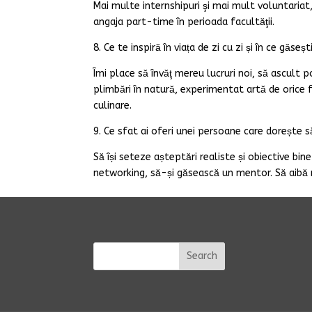
Mai multe internshipuri şi mai mult voluntariat
angaja part-time în perioada facultăţii.
8. Ce te inspiră în viața de zi cu zi și în ce găse
Îmi place să învăţ mereu lucruri noi, să ascult p
plimbări în natură, experimentat artă de orice fe
culinare.
9. Ce sfat ai oferi unei persoane care dorește să
Să își seteze așteptări realiste și obiective bi
networking, să-și găsească un mentor. Să aibă răb