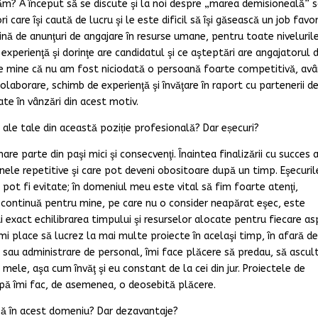
rtăm? A început să se discute şi la noi despre „marea demisioneală” 
i care îşi caută de lucru şi le este dificil să îşi găsească un job favor
lină de anunţuri de angajare în resurse umane, pentru toate niveluril
experienţă şi dorinţe are candidatul şi ce aşteptări are angajatorul 
re mine că nu am fost niciodată o persoană foarte competitivă, av
colaborare, schimb de experienţă şi învăţare în raport cu partenerii d
tate în vânzări din acest motiv.
i ale tale din această poziție profesională? Dar eșecuri?
are parte din paşi mici şi consecvenţi. Înaintea finalizării cu succes 
unele repetitive şi care pot deveni obositoare după un timp. Eşecuril
 pot fi evitate; în domeniul meu este vital să fim foarte atenţi,
 continuă pentru mine, pe care nu o consider neapărat eşec, este
i exact echilibrarea timpului şi resurselor alocate pentru fiecare a
îmi place să lucrez la mai multe proiecte în acelaşi timp, în afară d
l sau administrare de personal, îmi face plăcere să predau, să ascul
ele, aşa cum învăţ şi eu constant de la cei din jur. Proiectele de
ă îmi fac, de asemenea, o deosebită plăcere.
ază în acest domeniu? Dar dezavantaje?