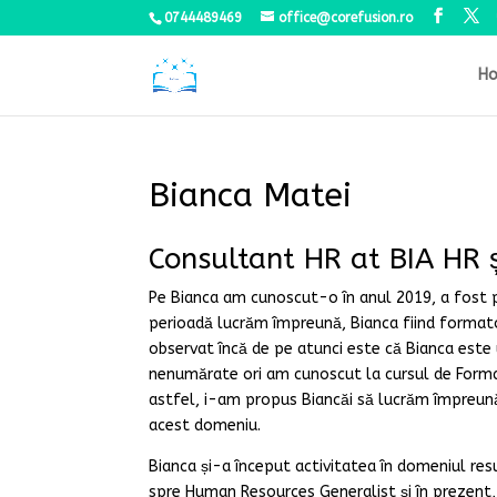
0744489469
office@corefusion.ro
H
Bianca Matei
Consultant HR at BIA HR 
Pe Bianca am cunoscut-o în anul 2019, a fost 
perioadă lucrăm împreună, Bianca fiind format
observat încă de pe atunci este că Bianca este
nenumărate ori am cunoscut la cursul de Formator
astfel, i-am propus Biancăi să lucrăm împreun
acest domeniu.
Bianca și-a început activitatea în domeniul re
spre Human Resources Generalist și în prezent,