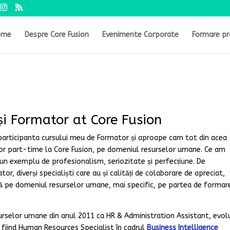
ome
Despre Core Fusion
Evenimente Corporate
Formare pr
și Formator at Core Fusion
participanta cursului meu de Formator și aproape cam tot din acea
or part-time la Core Fusion, pe domeniul resurselor umane. Ce am
 un exemplu de profesionalism, seriozitate și perfecțiune. De
, diverși specialiști care au și calități de colaborare de apreciat,
ă pe domeniul resurselor umane, mai specific, pe partea de formare
surselor umane din anul 2011 ca HR & Administration Assistant, evo
 fiind Human Resources Specialist în cadrul
Business Intelligence