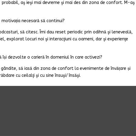
, probabil, aş ieşi mai devreme şi mai des din zona de confort. M-aş
ști motivația necesară să continui?
odcasturi, să citesc. Îmi dau reset periodic prin odihnă şi leneveală,
l, explorat locuri noi şi interacţiuni cu oameni, dar şi experienţe
 își dezvolte o carieră în domeniul în care activezi?
ne gândite, să iasă din zona de confort la evenimente de învățare și
dare cu ceilalţi şi cu sine însuşi/ însăşi.