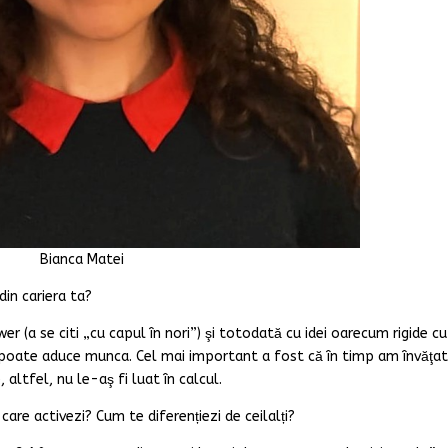
Bianca Matei
in cariera ta?
 (a se citi „cu capul în nori”) şi totodată cu idei oarecum rigide cu
i le poate aduce munca. Cel mai important a fost că în timp am învăţa
altfel, nu le-aş fi luat în calcul.
care activezi? Cum te diferențiezi de ceilalți?