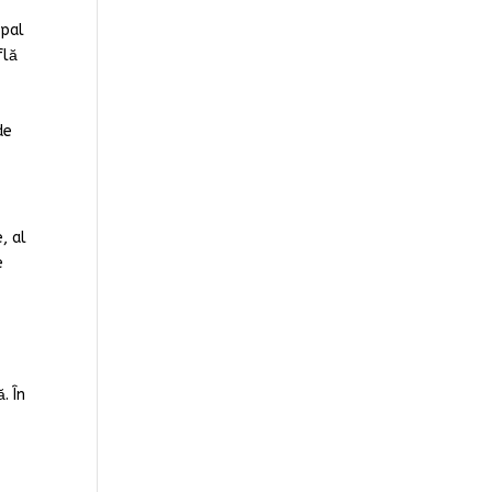
ipal
flă
de
, al
e
. În