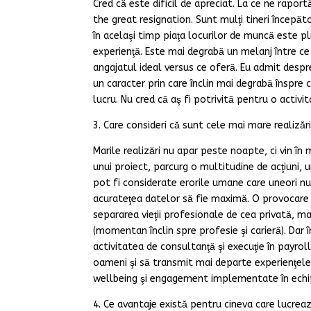
Cred că este dificil de apreciat. La ce ne rapo
the great resignation. Sunt mulţi tineri începător
în acelaşi timp piaţa locurilor de muncă este p
experienţă. Este mai degrabă un melanj între ce 
angajatul ideal versus ce oferă. Eu admit desp
un caracter prin care înclin mai degrabă înspre 
lucru. Nu cred că aş fi potrivită pentru o activi
3. Care consideri că sunt cele mai mare realizăr
Marile realizări nu apar peste noapte, ci vin în m
unui proiect, parcurg o multitudine de acţiuni, 
pot fi considerate erorile umane care uneori nu
acurateţea datelor să fie maximă. O provocare
separarea vieţii profesionale de cea privată, ma
(momentan înclin spre profesie şi carieră). Dar 
activitatea de consultanţă şi execuţie în payrol
oameni şi să transmit mai departe experienţele m
wellbeing şi engagement implementate în echip
4. Ce avantaje există pentru cineva care lucre