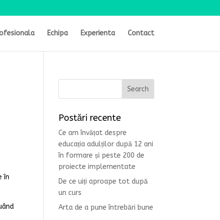
ofesionala
Echipa
Experienta
Contact
Postări recente
Ce am învățat despre
educația adulților după 12 ani
în formare și peste 200 de
proiecte implementate
 în
De ce uiți aproape tot după
un curs
luând
Arta de a pune întrebări bune