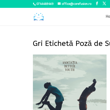
0744489469
office@corefusion.ro
H
Gri Etichetă Poză de 