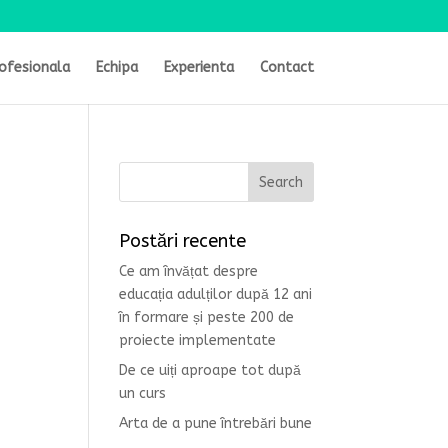
ofesionala
Echipa
Experienta
Contact
Postări recente
Ce am învățat despre
educația adulților după 12 ani
în formare și peste 200 de
proiecte implementate
De ce uiți aproape tot după
un curs
Arta de a pune întrebări bune