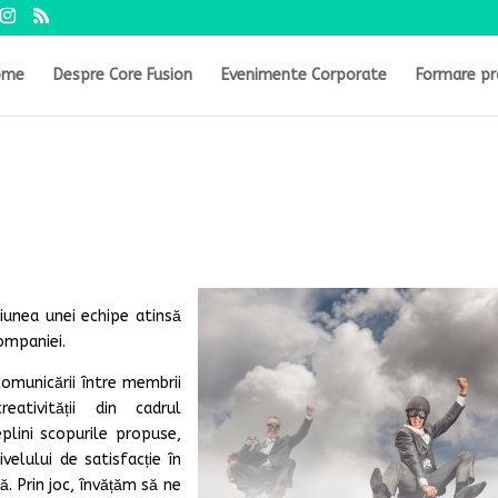
ome
Despre Core Fusion
Evenimente Corporate
Formare pr
iunea unei echipe atinsă
companiei.
omunicării între membrii
eativității din cadrul
plini scopurile propuse,
velului de satisfacție în
. Prin joc, învățăm să ne