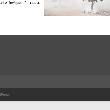
ile învățate în cadrul
dPress