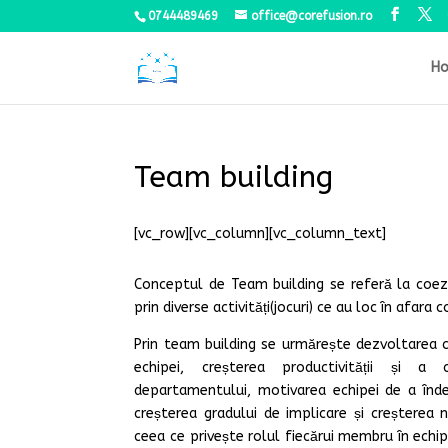
0744489469
office@corefusion.ro
H
Team building
[vc_row][vc_column][vc_column_text]
Conceptul de Team building se referă la coez
prin diverse activități(jocuri) ce au loc în afara 
Prin team building se urmărește dezvoltarea c
echipei, creșterea productivității și a cr
departamentului, motivarea echipei de a înde
creșterea gradului de implicare și creșterea ni
ceea ce privește rolul fiecărui membru în echipă