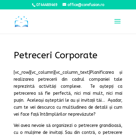
0744489469
office@corefusion.ro
Petreceri Corporate
[vc_row][vc_column][vc_column_text]Planificarea și
realizarea petrecerii din cadrul companiei tale
reprezintă activități complexe. Te aștepți ca
petrecerea să fie perfectă, nici mai mult, nici mai
puțin. Aceleași așteptări le au și invitații tăi… Așadar,
cum te vei descurca cu multiudinea de detalii și cum
vei face față întâmplărilor neprevăzute?
Vei avea nevoie să organizezi o petrecere grandioasă,
cu o mulțime de invitați. Sau din contră, o petrecere