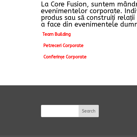
La Core Fusion, suntem mândri
evenimentelor corporate. Indife
produs sau să construiți relați
a face din evenimentele dum
Team Building
Petreceri Corporate
Conferințe Corporate