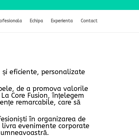
ofesionala
Echipa
Experienta
Contact
i eficiente, personalizate
pele, de a promova valorile
i. La Core Fusion, înțelegem
nțe remarcabile, care să
esioniști în organizarea de
 livra evenimente corporate
i dumneavoastră.