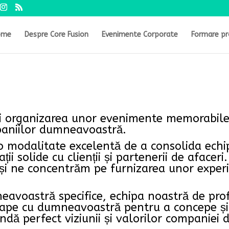
ome
Despre Core Fusion
Evenimente Corporate
Formare pr
i organizarea unor evenimente memorabile ș
paniilor dumneavoastră.
 modalitate excelentă de a consolida echi
ții solide cu clienții și partenerii de afacer
i ne concentrăm pe furnizarea unor experie
eavoastră specifice, echipa noastră de prof
ape cu dumneavoastră pentru a concepe și
undă perfect viziunii și valorilor companie