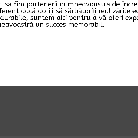
 să fim partenerii dumneavoastră de încre
rent dacă doriți să sărbătoriți realizările e
i durabile, suntem aici pentru a vă oferi ex
neavoastră un succes memorabil.