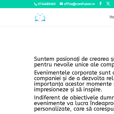
0744489469
office@corefusion.ro
H
Suntem pasionați de crearea ș
pentru nevoile unice ale com
Evenimentele corporate sunt o
companiei și de a dezvolta rela
importanța acestor momente ș
impresioneze și să inspire.
Indiferent de obiectivele dumn
evenimente va lucra îndeapro
personalizate, care să coresp