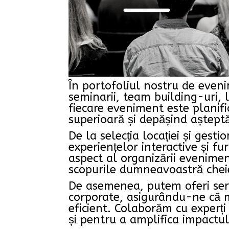
În portofoliul nostru de eveni
seminarii, team building-uri, 
fiecare eveniment este planific
superioară și depășind așteptăr
De la selecția locației și ges
experiențelor interactive și fu
aspect al organizării evenimen
scopurile dumneavoastră chei
De asemenea, putem oferi ser
corporate, asigurându-ne că 
eficient. Colaborăm cu experți
și pentru a amplifica impactu