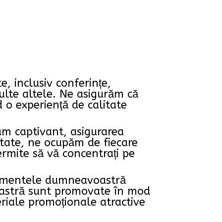
, inclusiv conferințe,
multe altele. Ne asigurăm că
d o experiență de calitate
ram captivant, asigurarea
litate, ne ocupăm de fiecare
ermite să vă concentrați pe
enimentele dumneavoastră
oastră sunt promovate în mod
eriale promoționale atractive