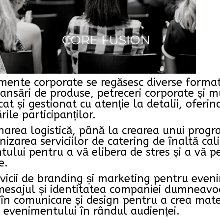
mente corporate se regăsesc diverse formate
lansări de produse, petreceri corporate și 
at și gestionat cu atenție la detalii, oferin
ile participanților.
tionarea logistică, până la crearea unui prog
rnizarea serviciilor de catering de înaltă ca
tului pentru a vă elibera de stres și a vă p
e.
vicii de branding și marketing pentru ev
mesajul și identitatea companiei dumneav
 în comunicare și design pentru a crea mat
l evenimentului în rândul audienței.