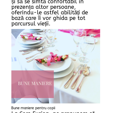
și să se simtă confortabil în
prezența altor persoane,
oferindu-le astfel abilități de
bază care îi vor ghida pe tot
parcursul vieții.
Bune maniere pentru copii