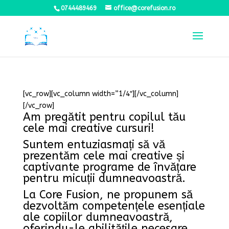
0744489469
office@corefusion.ro
[vc_row][vc_column width=”1/4″][/vc_column]
[/vc_row]
Am pregătit pentru copilul tău
cele mai creative cursuri!
Suntem entuziasmați să vă
prezentăm cele mai creative și
captivante programe de învățare
pentru micuții dumneavoastră.
La Core Fusion, ne propunem să
dezvoltăm competențele esențiale
ale copiilor dumneavoastră,
oferindu-le abilitățile necesare